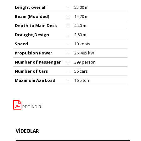
Lenght over all
:
55.00 m
Beam (Moulded)
:
14.70 m
Depth to Main Deck
:
4.40 m
Draught,Design
:
2.60 m
Speed
:
10 knots
Propulsion Power
:
2 x 485 kW
Number of Passenger
:
399 person
Number of Cars
:
56 cars
Maximum Axe Load
:
16.5 ton
PDF İNDİR
VİDEOLAR