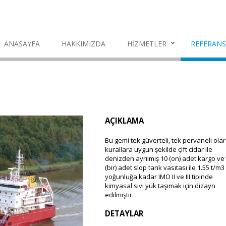
ANASAYFA
HAKKIMIZDA
HİZMETLER
REFERANS
AÇIKLAMA
Bu gemi tek güverteli, tek pervaneli olar
kurallara uygun şekilde çift cidar ile
denizden ayrılmış 10 (on) adet kargo ve
(bir) adet slop tank vasıtası ile 1.55 t/m3
yoğunluğa kadar IMO II ve III tipinde
kimyasal sıvı yük taşımak için dizayn
edilmiştir.
DETAYLAR