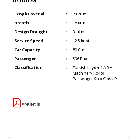
DETAYLAR
Lenght over all
:
73.20 m
Breath
:
18.00 m
Design Draught
:
3.10 m
Service Speed
:
12.5 knot
Car Capacity
:
80 Cars
Passenger
:
596 Pax
Classification
:
Turkish Loyd + 1 A 5 +
Machinery Ro-Ro
Passenger Ship Class D
PDF İNDİR